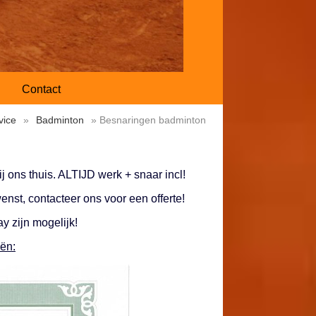
Contact
vice
»
Badminton
» Besnaringen badminton
j ons thuis. ALTIJD werk + snaar incl!
nst, contacteer ons voor een offerte!
 zijn mogelijk!
eën: