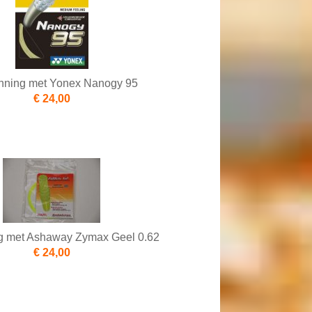
nning met Yonex Nanogy 95
€ 24,00
g met Ashaway Zymax Geel 0.62
€ 24,00