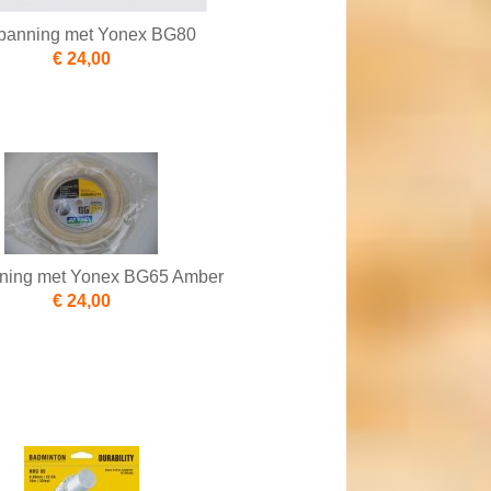
panning met Yonex BG80
€ 24,00
ning met Yonex BG65 Amber
€ 24,00