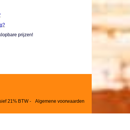
?
ng?
lopbare prijzen!
lusief 21% BTW -
Algemene voorwaarden